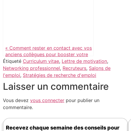
« Comment rester en contact avec vos
anciens collègues pour booster votre
réseau »
Étiqueté
Curriculum vitae
,
Lettre de motivation
,
Networking professionnel
,
Recruteurs
,
Salons de
l'emploi
,
Stratégies de recherche d'emploi
Laisser un commentaire
Vous devez
vous connecter
pour publier un
commentaire.
Recevez chaque semaine des conseils pour