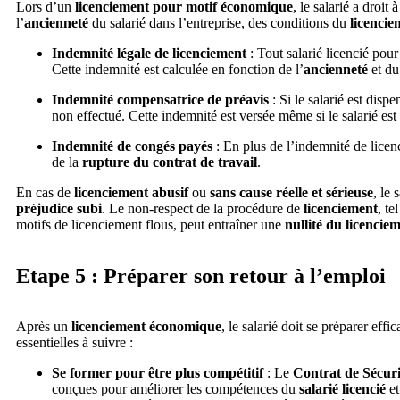
Lors d’un
licenciement pour motif économique
, le salarié a droit 
l’
ancienneté
du salarié dans l’entreprise, des conditions du
licencie
Indemnité légale de licenciement
: Tout salarié licencié po
Cette indemnité est calculée en fonction de l’
ancienneté
et d
Indemnité compensatrice de préavis
: Si le salarié est disp
non effectué. Cette indemnité est versée même si le salarié est
Indemnité de congés payés
: En plus de l’indemnité de licenc
de la
rupture du contrat de travail
.
En cas de
licenciement abusif
ou
sans cause réelle et sérieuse
, le
préjudice subi
. Le non-respect de la procédure de
licenciement
, te
motifs de licenciement flous, peut entraîner une
nullité du licencie
Etape 5 : Préparer son retour à l’emploi
Après un
licenciement économique
, le salarié doit se préparer ef
essentielles à suivre :
Se former pour être plus compétitif
: Le
Contrat de Sécuri
conçues pour améliorer les compétences du
salarié licencié
et