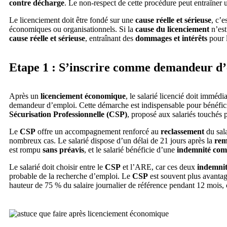
contre décharge
. Le non-respect de cette procédure peut entraîner
Le licenciement doit être fondé sur une
cause réelle et sérieuse
, c’e
économiques ou organisationnels. Si la
cause du licenciement
n’est
cause réelle et sérieuse
, entraînant des
dommages et intérêts
pour 
Etape 1 : S’inscrire comme demandeur d
Après un
licenciement économique
, le salarié licencié doit imméd
demandeur d’emploi. Cette démarche est indispensable pour bénéfic
Sécurisation Professionnelle (CSP)
, proposé aux salariés touchés 
Le
CSP
offre un accompagnement renforcé au
reclassement
du sal
nombreux cas. Le salarié dispose d’un délai de 21 jours après la
rem
est rompu
sans préavis
, et le salarié bénéficie d’une
indemnité com
Le salarié doit choisir entre le
CSP
et l’ARE, car ces deux
indemnit
probable de la recherche d’emploi. Le
CSP
est souvent plus avantag
hauteur de 75 % du salaire journalier de référence pendant 12 mo