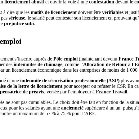
 un
licenciement abusif
et ouvrir la voie à une
contestation
devant le
co
st-à-dire que les
motifs de licenciement
doivent être
vérifiables
et justi
 pas
sérieuse
, le salarié peut contester son licenciement en prouvant qu’
le
préjudice subi
.
’emploi
iatement s’inscrire auprès de
Pôle emploi
(maintenant devenu
France Tr
ier des
indemnités de chômage
, comme l’
Allocation de Retour à l’
par un licenciement économique dans les entreprises de moins de 1 000 sa
arié et une
indemnité de sécurisation professionnelle (ASP)
plus avan
ise de la lettre de licenciement
pour accepter ou refuser le CSP. En cas 
pensatrice de préavis
, versée par l’employeur à
France Travail
.
és
ne sont pas cumulables. Le choix doit être fait en fonction de la situa
eux pour les salariés ayant une
ancienneté
supérieure à un an, puisqu’i
is, contre un maximum de 57 % à 75 % pour l’ARE.