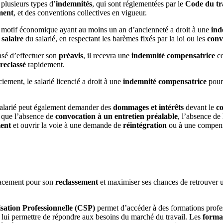
à plusieurs types d’
indemnités
, qui sont réglementées par le
Code du tr
ment
, et des conventions collectives en vigueur.
ur motif économique ayant au moins un an d’ancienneté a droit à une
ind
u
salaire
du salarié, en respectant les barèmes fixés par la loi ou les
conv
ensé d’effectuer son
préavis
, il recevra une
indemnité compensatrice
co
reclassé
rapidement.
iement, le salarié licencié a droit à une
indemnité compensatrice
pour 
 salarié peut également demander des
dommages et intérêts
devant le
c
l que l’absence de
convocation à un entretien préalable
, l’absence de
ment
et ouvrir la voie à une demande de
réintégration
ou à une compensa
ficacement pour son
reclassement
et maximiser ses chances de retrouver 
sation Professionnelle (CSP)
permet d’accéder à des formations profe
 lui permettre de répondre aux besoins du marché du travail. Les
forma