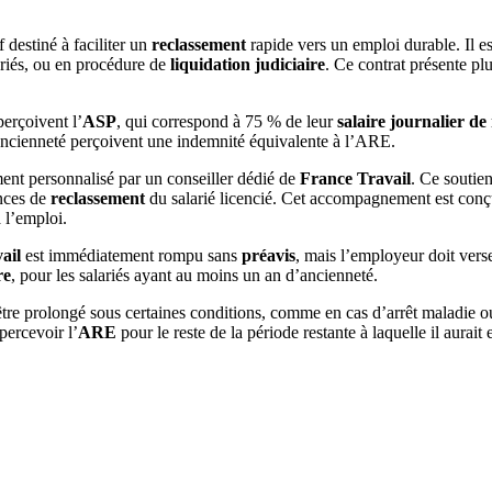
f destiné à faciliter un
reclassement
rapide vers un emploi durable. Il es
ariés, ou en procédure de
liquidation judiciaire
. Ce contrat présente pl
perçoivent l’
ASP
, qui correspond à 75 % de leur
salaire journalier de
ancienneté perçoivent une indemnité équivalente à l’ARE.
t personnalisé par un conseiller dédié de
France Travail
. Ce soutie
ances de
reclassement
du salarié licencié. Cet accompagnement est conçu
à l’emploi.
ail
est immédiatement rompu sans
préavis
, mais l’employeur doit vers
re
, pour les salariés ayant au moins un an d’ancienneté.
tre prolongé sous certaines conditions, comme en cas d’arrêt maladie ou
percevoir l’
ARE
pour le reste de la période restante à laquelle il aurait