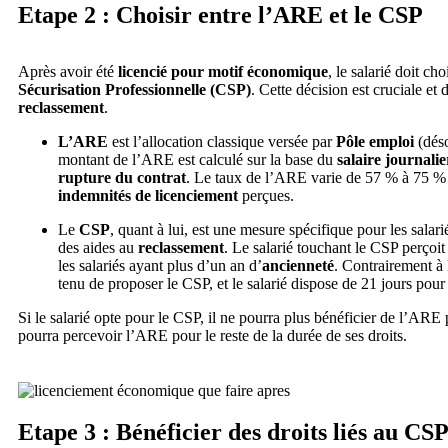
Etape 2 : Choisir entre l’ARE et le CSP
Après avoir été
licencié pour motif économique
, le salarié doit ch
Sécurisation Professionnelle (CSP)
. Cette décision est cruciale et
reclassement
.
L’ARE
est l’allocation classique versée par
Pôle emploi
(dés
montant de l’ARE est calculé sur la base du
salaire journali
rupture du contrat
. Le taux de l’ARE varie de 57 % à 75 % d
indemnités de licenciement
perçues.
Le
CSP
, quant à lui, est une mesure spécifique pour les sal
des aides au
reclassement
. Le salarié touchant le CSP perçoit 
les salariés ayant plus d’un an d’
ancienneté
. Contrairement à
tenu de proposer le CSP, et le salarié dispose de 21 jours pour 
Si le salarié opte pour le CSP, il ne pourra plus bénéficier de l’ARE 
pourra percevoir l’ARE pour le reste de la durée de ses droits.
Etape 3 : Bénéficier des droits liés au CS