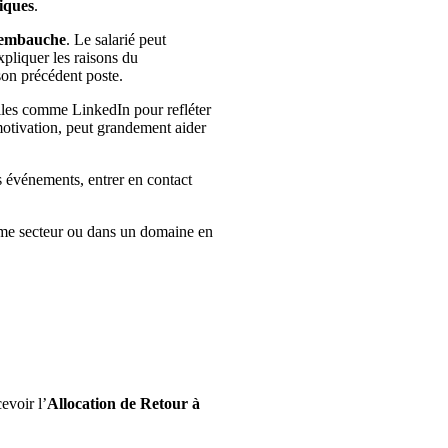
iques
.
’embauche
. Le salarié peut
xpliquer les raisons du
 son précédent poste.
elles comme LinkedIn pour refléter
motivation, peut grandement aider
s événements, entrer en contact
même secteur ou dans un domaine en
evoir l’
Allocation de Retour à