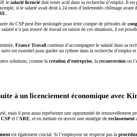
SP, le
salarié licencié
doit rester actif dans sa recherche d’emploi. Il est 
emple, si le salarié avait droit à 24 mois d’indemnités chômage avant d’a
RE
.
 durée du CSP peut être prolongée pour tenir compte de périodes de
cong
le salarié n’a pas trouvé de travail en raison de ces situations, il est po
erminée,
France Travail
continue d’accompagner le salarié dans sa rech
 suivi est essentiel pour garder un rythme dans la recherche d’emploi et
’autres solutions, comme la
création d’entreprise
, la
reconversion
ou l’
 suite à un licenciement économique avec Ki
arié, mais il peut aussi représenter une opportunité de renouvellement pr
e
CSP
et l’
ARE
, et en mettant en œuvre une stratégie de
reclassement
a
ement
est également crucial. Si l’employeur ne respecte pas la
procédur