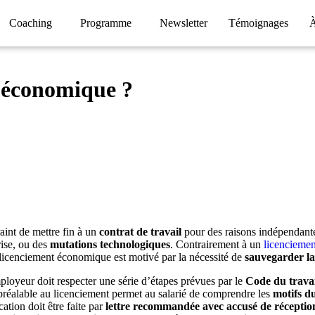
Coaching
Programme
Newsletter
Témoignages
À
t économique ?
aint de mettre fin à un
contrat de travail
pour des raisons indépendante
rise, ou des
mutations technologiques
. Contrairement à un
licenciemen
licenciement économique est motivé par la nécessité de
sauvegarder la
mployeur doit respecter une série d’étapes prévues par le
Code du travai
 préalable au licenciement permet au salarié de comprendre les
motifs d
ation doit être faite par
lettre recommandée avec accusé de réceptio