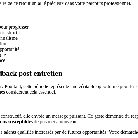
ire de ce retour un allié précieux dans votre parcours professionnel.
 pour progresser
constructif
onnalisme
tion
pportunité
égie
nce
back post entretien
ns. Pourtant, cette période représente une véritable opportunité pour les
s considèrent cela essentiel.
r constructif, elle envoie un message puissant. Ce geste démontre du re
plus susceptibles
de postuler à nouveau.
les talents qualifiés intéressés par de futures opportunités. Votre démar