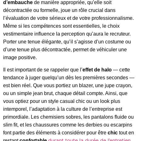
d’embauche
de manière appropriée, qu’elle soit
décontractée ou formelle, joue un rôle crucial dans
l’évaluation de votre sérieux et de votre professionnalisme.
Même si les compétences sont essentielles, le choix
vestimentaire influence la perception qu’aura le recruteur.
Porter une tenue élégante, qu’il s’agisse d’un costume ou
d’une tenue plus décontractée, permet de véhiculer une
image positive.
Il est important de se rappeler que l’
effet de halo
— cette
tendance à juger quelqu’un dès les premières secondes —
est bien ré
el. Que vous portiez un
blazer
, une
jupe crayon
,
ou un simple
jean brut
, chaque détail compte. Ainsi, que
vous optiez pour un style
casual chic
ou un look plus
intemporel
, l’adaptation à la culture de l’entreprise est
primordiale. Les
chemisiers
sobres, les
pantalons fluide
ou
slim fit
, et les
chaussures
comme les
derbies
ou
escarpins
font partie des éléments à considérer pour être
chic
tout en
durant toute la durée de l’entretien
restant
confortable
.