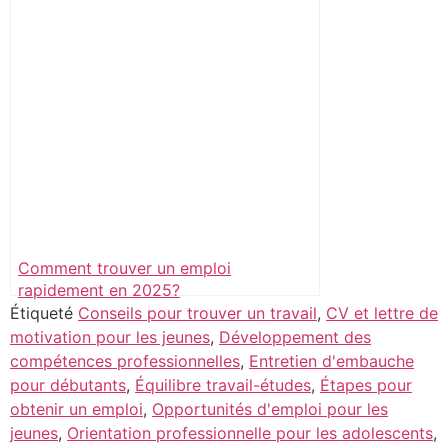
Comment trouver un emploi
rapidement en 2025?
Étiqueté
Conseils pour trouver un travail
,
CV et lettre de
motivation pour les jeunes
,
Développement des
compétences professionnelles
,
Entretien d'embauche
pour débutants
,
Équilibre travail-études
,
Étapes pour
obtenir un emploi
,
Opportunités d'emploi pour les
jeunes
,
Orientation professionnelle pour les adolescents
,