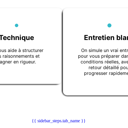
Technique
Entretien bla
ous aide à structurer
On simule un vrai entr
s raisonnements et
pour vous préparer da
agner en rigueur.
conditions réelles, av
retour détaillé po
progresser rapideme
{{ sidebar_steps.tab_name }}