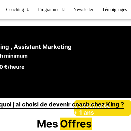
Coaching
Programme
Newsletter
Témoignages
ng , Assistant Marketing
h minimum
0 €/heure
quoi j'ai choisi de devenir coach chez King ?
d’expérience
+
1
ans
Mes
Offres