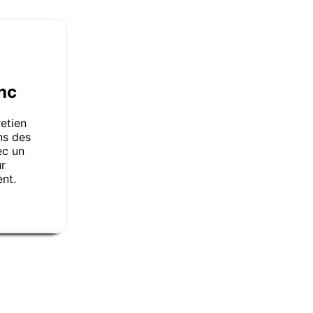
nc
etien
ns des
ec un
ur
nt.