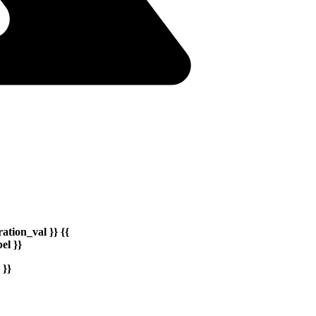
ation_val }} {{
el }}
 }}