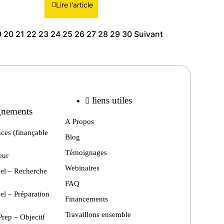
Lire l'article
9
20
21
22
23
24
25
26
27
28
29
30
Suivant
liens utiles
nements
A Propos
ces (finançable
Blog
Témoignages
eur
Webinaires
el – Recherche
FAQ
el – Préparation
Financements
Travaillons ensemble
rep – Objectif