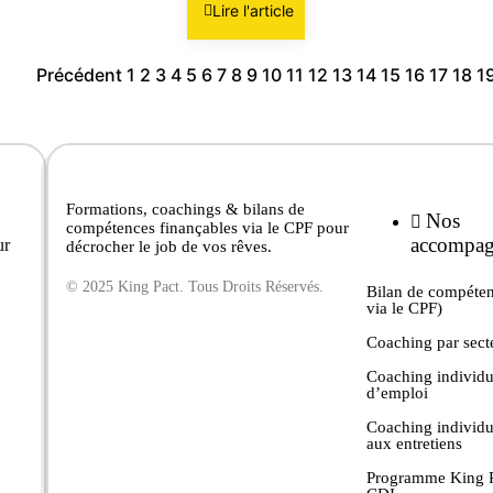
Lire l'article
Précédent
1
2
3
4
5
6
7
8
9
10
11
12
13
14
15
16
17
18
1
Formations, coachings & bilans de
Nos
compétences finançables via le CPF pour
accompag
ur
décrocher le job de vos rêves.
© 2025 King Pact. Tous Droits Réservés.
Bilan de compéten
via le CPF)
Coaching par sect
Coaching individu
d’emploi
Coaching individu
aux entretiens
Programme King P