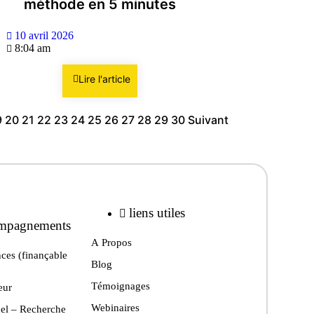
méthode en 5 minutes
10 avril 2026
8:04 am
Lire l'article
9
20
21
22
23
24
25
26
27
28
29
30
Suivant
liens utiles
mpagnements
A Propos
ces (finançable
Blog
Témoignages
eur
Webinaires
el – Recherche