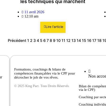
les techniques qui marchent
11 avril 2026
12:10 am
Lire l'article
Précédent
1
2
3
4
5
6
7
8
9
10
11
12
13
14
15
16
17
18
1
Formations, coachings & bilans de
compétences finançables via le CPF pour
Nos acco
ur
décrocher le job de vos rêves.
© 2025 King Pact. Tous Droits Réservés.
Bilan de compéten
via le CPF)
Coaching par sect
Coaching individu